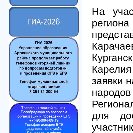
На учас
регион
предста
Карачае
Курганс
Карели
заявки н
народ
Региона
для до
участник