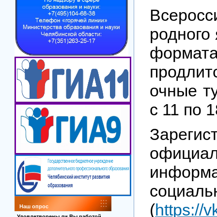
Всерос
родного 
формата
продлит
очные т
с 11 по 
Зарегис
официал
информ
социа
(
https://
Наш опрос
Удовлетворены ли Вы работой