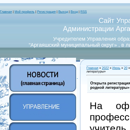
Главная
|
Мой профиль
|
Регистрация
|
Выход
|
Вход
|
RSS
Сайт Упр
Администрации Арга
Учредителем Управления обра
"Аргаяшский муниципальный округ» , в 
Главная
»
2022
»
Июнь
»
20
»
литературы»
Открыта регистрация
родной литературы»
На офи
профес
учите