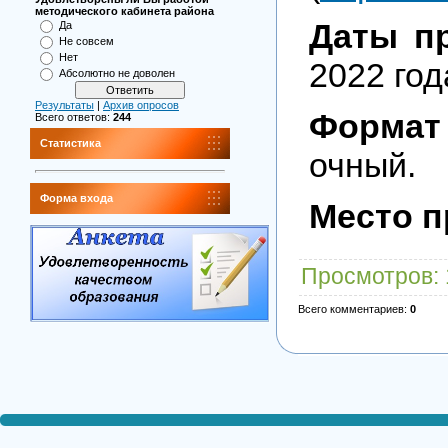
методического кабинета района
Даты п
Да
Не совсем
Нет
2022 год
Абсолютно не доволен
Результаты
|
Архив опросов
Формат
Всего ответов:
244
Статистика
очный.
Форма входа
Место п
Просмотров
:
Всего комментариев
:
0