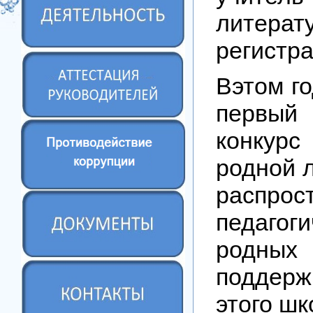
литерат
регистра
Вэтом г
первый
конкурс
родной 
распр
педаго
родных
поддер
этого шк