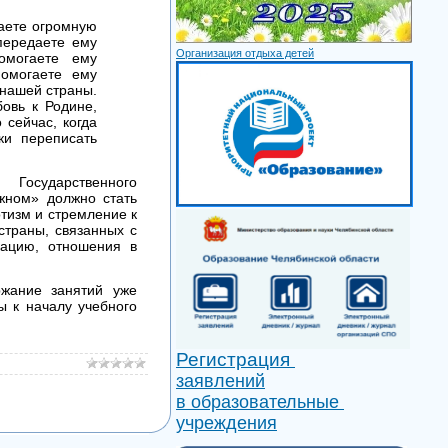
раете огромную
передаете ему
Организация отдыха детей
омогаете ему
помогаете ему
 нашей страны.
овь к Родине,
 сейчас, когда
ки переписать
Государственного
жном» должно стать
тизм и стремление к
страны, связанных с
кацию, отношения в
жание занятий уже
ы к началу учебного
Регистрация
заявлений
в образовательные
учреждения