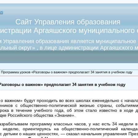
SS
Сайт Управления образования
истрации Аргаяшского муниципального о
 Управления образования является муниципальное
льный округ» , в лице администрации Аргаяшского м
 Программа уроков «Разговоры о важном» предполагает 34 занятия в учебном году
азговоры о важном» предполагает 34 занятия в учебном году
о важном» будут проходить во всех школах еженедельно с начала
еников с общественно-политической жизнью страны, событиями
рока в течение учебного года, об этом стало известно в ходе 
ке Российского общества «Знание».
зрабатываем программу классных часов, у нас есть 34 недели в
 неделю, ориентируясь на общественно-политический календ
 с детьми о наших ценностях, — сказал начальник управления Пре