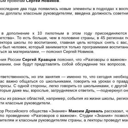
ным проектам
Сергей Новиков
.
последние два года появились новые элементы в подходах к восп
ны доплаты классным руководителям, введена должность советн
в в дополнение к 10 пилотным в этом году присоединяются
етства». То есть больше, чем в половине страны, в 45 регионах п
ектора школы по воспитанию, главная цель которых снять с вас,
бы был человек, который занимается только программами воспитани
ься за материалами, — пояснил Сергей Новиков.
ния России
Сергей Кравцов
пояснил, что «Разговоры о важном» 
ании, они будут представлять собой обсуждение тех вопросов,
тветственность, но эти занятия — именно то, что сегодня необ
ас важно общаться со школьниками, говорить на уроках о правд
просы. С одной стороны, легко говорить со школьниками, с друго
оторые даже мы, взрослые, затрудняемся ответить, —подчеркнул о
осы из разных областей, например, события из жизни школы, регио
сти классные руководители.
ор Российского общества «Знание»
Максим Древаль
рассказал, 
 по проведению «Разговоров о важном». Студии «Знания» позвол
ителям и классным руководителям страны, а лекторы проведут ма