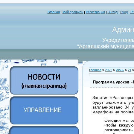
Главная
|
Мой профиль
|
Регистрация
|
Выход
|
Вход
|
R
Админ
Учредителем
"Аргаяшский муниципа
Главная
»
2022
»
Июнь
»
21
»
Программа уроков «Р
Занятия «Разговоры 
будут знакомить уч
запланировано 34 у
марафон» на площад
Сегодня мы ра
чтобы каждую
разговаривать