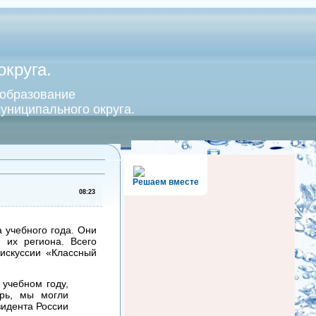
круга.
 образование
униципального округа.
Решаем вместе
08:23
 учебного года. Они
 их региона. Всего
дискуссии «Классный
 учебном году,
арь, мы могли
зидента России