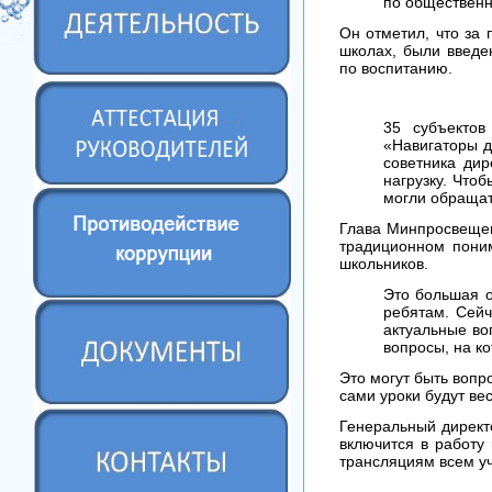
по обществен
Он отметил, что за 
школах, были введе
по воспитанию.
35 субъекто
«Навигаторы д
советника дир
нагрузку. Что
могли обращат
Глава Минпросвеще
традиционном поним
школьников.
Это большая о
ребятам. Сейч
актуальные во
вопросы, на к
Это могут быть вопр
сами уроки будут ве
Генеральный директ
включится в работу
трансляциям всем уч