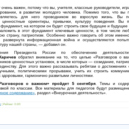
 очень важен, потому что вы, учителя, классные руководители, иг
ровании, в развитии молодого человека. Помимо того, что вы 
являетесь для него проводником во взрослую жизнь. Вы п
 ценностные ориентиры, привычки, культуру поведения. Вы 
фундамент, на котором он будет строить свое будущее и будущее
аложить в этот фундамент ключевые ценности, в том числе люб
вою страну, патриотизм. Особенно важно говорить об этом именно
и развернута информационная война и осуществляются попыт
ьтуру нашей страны, — добавил он.
ления Президента России по обеспечению деятельности 
Харичев
обратил внимание на то, что целью «Разговоров о ва
иков ценностных установок, в числе которых — созидание, патрио
динству. Для этого важно рассказывать ребятам о достижениях 
аучными, политическими прорывами, учить их строить коммуни
х здоровыми, гармонично развитыми личностями.
Разговоров о важном» пройдет 5 сентября
. Темы и содер
вкой по классам. Все материалы для педагогов будут размещен
иное содержание»
, раздел «Внеурочная деятельность».
r
|
Рейтинг
:
0.0
/
0