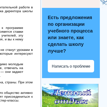
итательной работе в
ика директора школы
Есть предложения
по организации
 к программе
учебного процесса
оявятся ставки
 учителей, эту
или знаете, как
я, и вы к нему
сделать школу
не станут уроками в
лучше?
 которые интересуют
ходимо молодым
Написать о проблеме
е, отвечать на
й — они задают
н.
на, страны. При этом
что общество активно
ят присоединиться к
стер-классы.