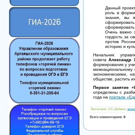
Данный проект
роль в форми
знания, вы 
сформировать
сформировать 
Очень важно з
гордость за с
против Росси
историю и кул
Начальник управ
совета
Александр 
формирование у учен
межнациональному е
экономическими, н
обществе, растить и
Первое занятие «
определены с разби
года на
портале «Ед
Просмотров
: 172 |
Добавил
:
amixe
Всего комментариев
:
0