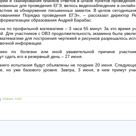
рии и сканирования бланков ответов в штабе пунктов проведения
твованных для проведения ЕГЭ, велось видеонаблюдение в онлайн
астник за обнаружение письменных заметок. В целом сегодняшн
бованиями Порядка проведения ЕГЭ», – рассказал директор Ре
информатизации образования Андрей Барабас.
на по профильной математике – 3 часа 55 минут. За это время у
й. Для участников с ОВЗ продолжительность экзамена была увелич
математике для построения чертежей и рисунков разрешалось исп
авочной информации.
амен по болезни или иной уважительной причине участник
ут сдать его в резервный день – 27 июня.
шнего испытания будут объявлены не позднее 20 июня. Следующ
е, но уже базового уровня. Завтра, 3 июня, в нем примут уча
r
|
Рейтинг
:
0.0
/
0