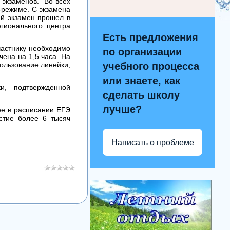
 экзаменов. Во всех
-режиме. С экзамена
ий экзамен прошел в
гионального центра
Есть предложения
частнику необходимо
по организации
ена на 1,5 часа. На
ользование линейки,
учебного процесса
или знаете, как
и, подтвержденной
сделать школу
лучше?
ее в расписании ЕГЭ
стие более 6 тысяч
Написать о проблеме