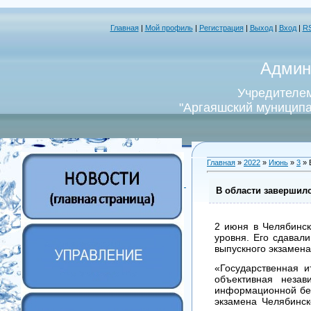
Главная
|
Мой профиль
|
Регистрация
|
Выход
|
Вход
|
R
Админ
Учредителем
"Аргаяшский муниципа
Главная
»
2022
»
Июнь
»
3
» 
В области завершил
2 июня в Челябинск
уровня. Его сдавал
выпускного экзамена
«Государственная и
объективная незав
информационной без
экзамена Челябинск