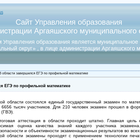
SS
Сайт Управления образования
истрации Аргаяшского муниципального о
 Управления образования является муниципальное
льный округ» , в лице администрации Аргаяшского м
В области завершился ЕГЭ по профильной математике
ся ЕГЭ по профильной математике
ой области состоялся единый государственный экзамен по мате
и 6656 тысяч участников. Для 210 человек экзамен прошел в фор
 (ГВЭ).
тоговая аттестация в области проходит штатно. Главная цель 
исимая оценка качества знаний каждого участника экзамен
опасности и объективности экзаменационных результатов во всех
ой области экзамены проходят с применением технологии печа