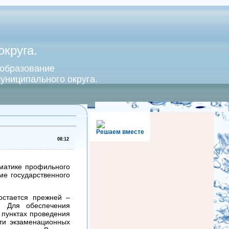
круга.
 образование
униципального округа.
Решаем вместе
08:12
матике профильного
ме государственного
остается прежней –
а. Для обеспечения
 пунктах проведения
ти экзаменационных