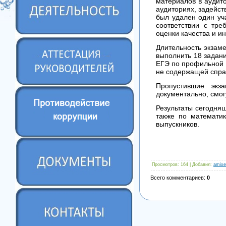
материалов в аудито
аудиториях, задейс
был удален один уч
соответствии с тре
оценки качества и 
Длительность экзаме
выполнить 18 задани
ЕГЭ по профильной 
не содержащей спр
Пропустившие экз
документально, смог
Результаты сегодня
также по математик
выпускников.
Просмотров
: 164 |
Добавил
:
amixe
Всего комментариев
:
0