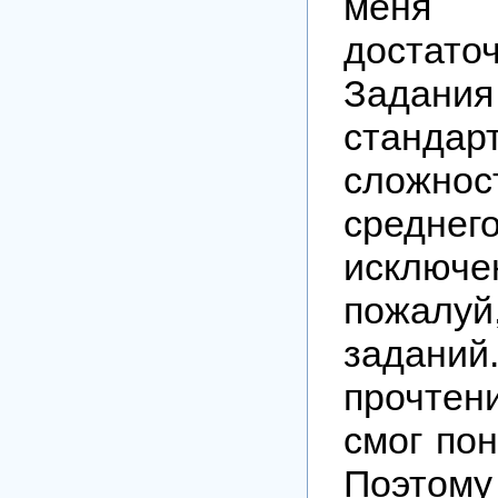
меня 
достат
Зада
станда
сложно
сред
исключе
пожал
задани
прочте
смог пон
Поэтом