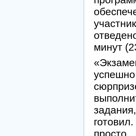
обеспеч
участ
отведе
минут (2
«Экза
успе
сюрпри
выпол
задани
готовил.
прост