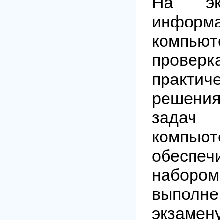
На эк
информа
компью
проверк
практич
решен
задач
компьют
обеспеч
набором
выполн
экзамен