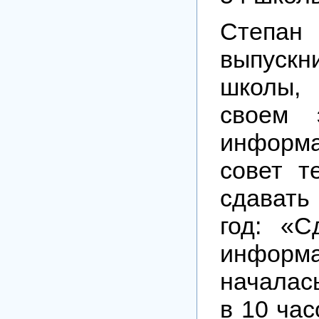
Степа
выпуск
школы,
своем 
информ
совет т
сдават
год: «
информа
началас
в 10 час