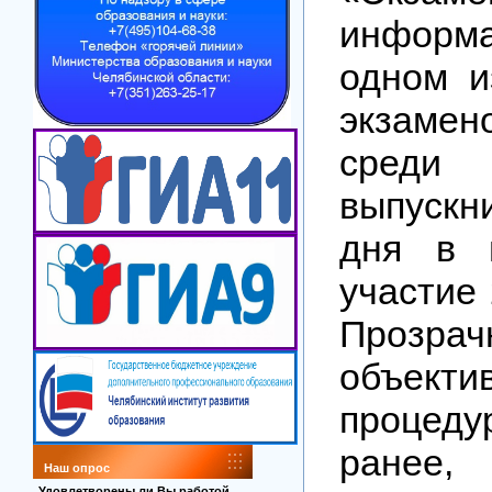
информ
одном и
экзамен
сред
выпускн
дня в 
участие 
Прозр
объекти
процед
ранее,
Наш опрос
Удовлетворены ли Вы работой