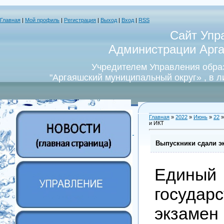
Главная
|
Мой профиль
|
Регистрация
|
Выход
|
Вход
|
RSS
Сайт Упр
Администрации Арга
Учредителем Управления обра
"Аргаяшский муниципальный округ» , в 
Главная
»
2022
»
Июнь
»
22
»
и ИКТ
Выпускники сдали э
Единый
государ
экзаме