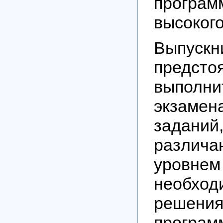
програм
высокого
Выпускн
предсто
выпо
экзамен
заданий
различа
уровнем
необхо
решени
програм