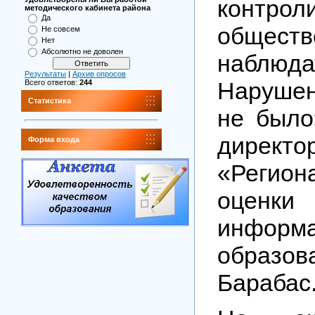
контрол
методического кабинета района
Да
обществ
Не совсем
Нет
Абсолютно не доволен
наблюда
Результаты
|
Архив опросов
Наруше
Всего ответов:
244
Статистика
не было
директ
Форма входа
«Регион
оценки
информа
образов
Барабас