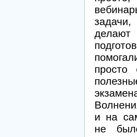
вебина
задачи
делают
подго
помогал
просто
поле
экзам
Волнени
и на са
не был