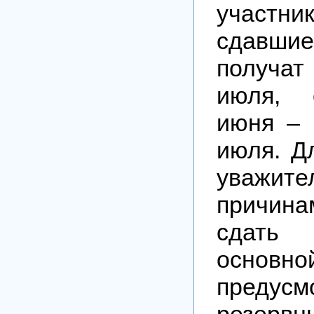
участни
сдавшие
получат
июля, 
июня – 
июля. Дл
уважите
причин
сдать
основ
предусм
резервны