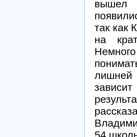
выше
появили
так как 
на крат
Немно
понима
лишн
зави
резул
расска
Владими
54 школ