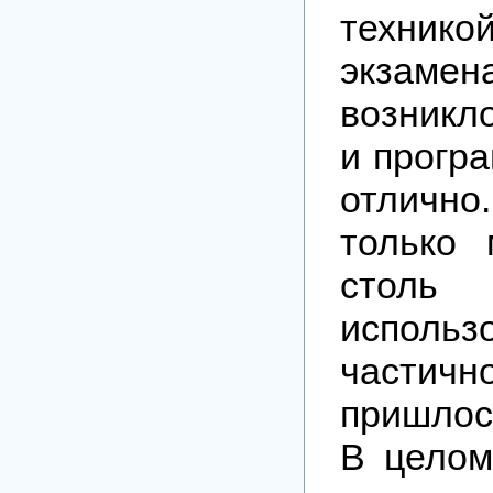
техник
экзаме
возникл
и прогр
отличн
только
столь 
исполь
части
пришлос
В целом