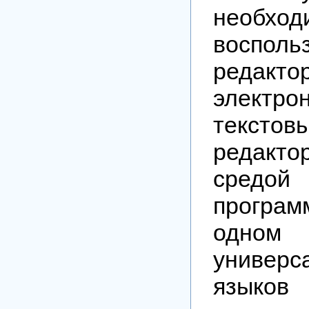
необход
восполь
редакто
электро
текстов
редак
средой
програм
одн
универс
языков