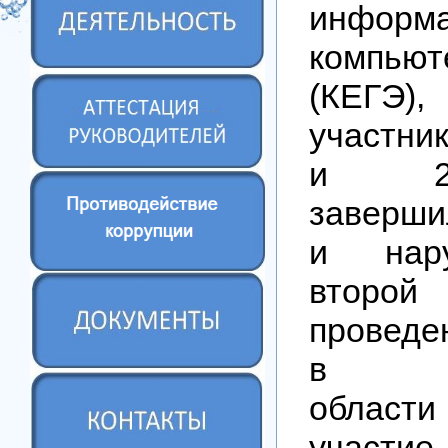
информа
компью
(КЕГЭ
участни
и 2
заверши
и нар
втор
проведе
в Чел
облас
участие