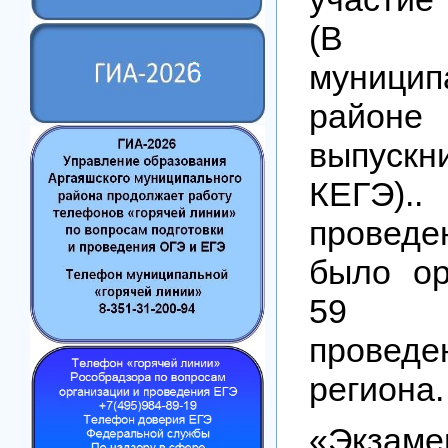
(В Ар
муницип
рай
выпускн
КЕГЭ)
прове
было ор
59 
проведе
региона.
«Экз