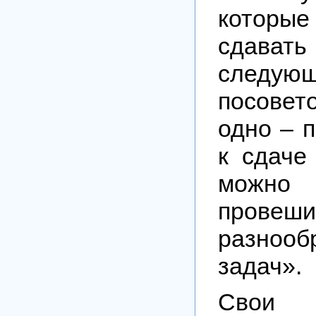
котор
сдават
следующ
посове
одно – п
к сдаче
можн
провеши
разнооб
задач».
Свои 